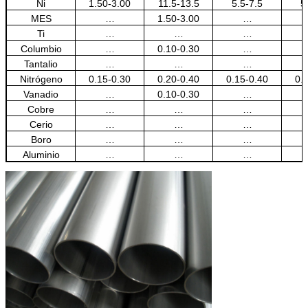
Ni
1.50-3.00
11.5-13.5
5.5-7.5
5
MES
…
1.50-3.00
…
Ti
…
…
…
Columbio
…
0.10-0.30
…
Tantalio
…
…
…
Nitrógeno
0.15-0.30
0.20-0.40
0.15-0.40
0.
Vanadio
…
0.10-0.30
…
Cobre
…
…
…
Cerio
…
…
…
Boro
…
…
…
Aluminio
…
…
…