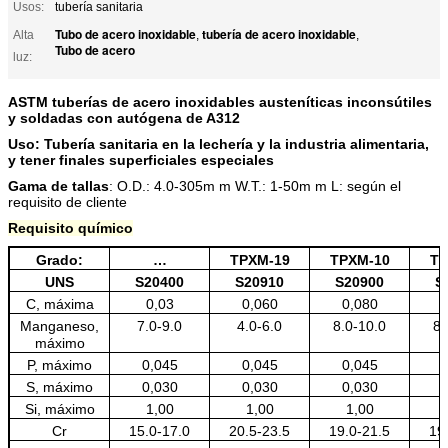
Usos:
tubería sanitaria
Tubo de acero inoxidable
tubería de acero inoxidable
Alta
,
,
Tubo de acero
luz:
ASTM tuberías de acero inoxidables austeníticas inconsútiles
y soldadas con autógena de A312
Uso:
Tubería sanitaria en la lechería y la industria alimentaria,
y tener finales superficiales especiales
Gama de tallas
:
O.D.: 4.0-305m m W.T.: 1-50m m L: según el
requisito de cliente
Requisito químico
Grado:
…
TPXM-19
TPXM-10
TP
UNS
S20400
S20910
S20900
S
C, máxima
0,03
0,060
0,080
Manganeso,
7.0-9.0
4.0-6.0
8.0-10.0
8.
máximo
P, máximo
0,045
0,045
0,045
S, máximo
0,030
0,030
0,030
Si, máximo
1,00
1,00
1,00
Cr
15.0-17.0
20.5-23.5
19.0-21.5
19