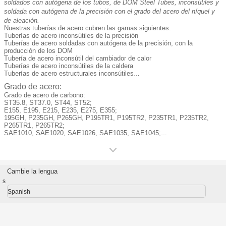
soldados con autógena de los tubos, de DOM Steel Tubes, inconsútiles y
soldada con autógena de la precisión con el grado del acero del níquel y
de aleación.
Nuestras tuberías de acero cubren las gamas siguientes:
Tuberías de acero inconsútiles de la precisión
Tuberías de acero soldadas con autógena de la precisión, con la
producción de los DOM
Tubería de acero inconsútil del cambiador de calor
Tuberías de acero inconsútiles de la caldera
Tuberías de acero estructurales inconsútiles
Tuberías de acero mecánicas inconsútiles
Grado de acero:
Tubos y tubos inconsútiles del acero de aleación
Grado de acero de carbono:
Tubos de acero inoxidables inconsútiles
ST35.8, ST37.0, ST44, ST52;
Tubos de acero inoxidables soldados con autógena
E155, E195, E215, E235, E275, E355;
Tubos de acero inoxidables y tubos inconsútiles
195GH, P235GH, P265GH, P195TR1, P195TR2, P235TR1, P235TR2,
Tubos de acero inoxidables y tubos soldados con autógena
P265TR1, P265TR2;
Tubos y tubos inconsútiles del acero de carbono
SAE1010, SAE1020, SAE1026, SAE1035, SAE1045;
Tubos y tubos del acero de aleación de níquel
Tubo de acero de carbono: SA178, A179, A192, A210, SA213, SA214,
etc.
Grado del acero de aleación:
Cambie la lengua
T2, T5, T9, T11, T12, T17, T21, T22, T91, T92, 15Mo3,16Mo3, 13CrMo44;
SAE4130, SAE4140, 40Cr, 40Cr4, 10CrMo910, 12CrMo910, 11CrMo910,
s
25CrMo4, 35CrMo, 35CrMo4, 42CrMo4, 34CrMo4, 20MnV,
Spanish
20MnV6,20CrMn;
Tubo de acero de carbono: A179, A192, A210, DIN17175, etc.