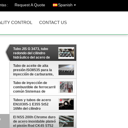
Request A Quote
Spanish
ntas :
LITY CONTROL
CONTACT US
Tubo JIS G 3473, tubo
redondo del cilindro
hidráulico del acero de
carbono para los barriles
de cilindro
Tubo de aceite de alta
presión ISO8535 para la
inyección de carburante,
ISO 9001 TS16949
Tubo de inyección de
EN10204.3.1 ISO14001
combustible de ferrocarril
común Sistemas de
distribución de
combustible
Tubos y tubos de acero
EN10305-1 E355 St52
16Mn del cilindro
hidráulico
El NSS 200h Chrome duro
te,
de acero inoxidable plateó
el pistón Rod CK45 ST52