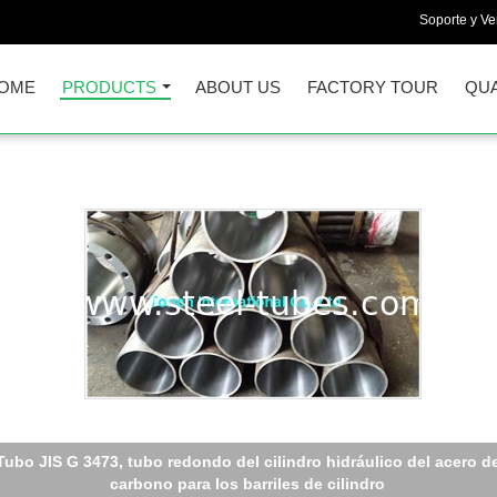
Soporte y Ve
OME
PRODUCTS
ABOUT US
FACTORY TOUR
QUA
o de aceite de alta presión ISO8535 para la inyección de carburan
ISO 9001 TS16949 EN10204.3.1 ISO14001