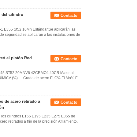
del cilindro
Contacto
5-1 E355 St52 16Mn Estándar:Se aplicarán las
 seguridad se aplicarán a las instalaciones de
eó el pistón Rod
Contacto
d CK45 ST52 20MNV6 42CRMO4 40CR Material:
ÍMICA (%) Grado de acero El C% El Mn% El
bo de acero retirado a
Contacto
ión
y los cilindros E155 E195 E235 E275 E355 de
o retirados a frío de la precisión Afilamiento,