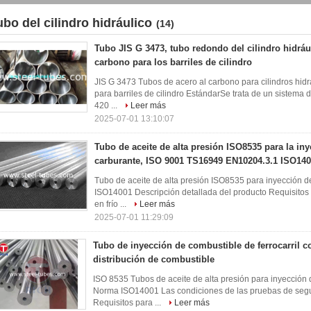
ubo del cilindro hidráulico
(14)
Tubo JIS G 3473, tubo redondo del cilindro hidráu
carbono para los barriles de cilindro
JIS G 3473 Tubos de acero al carbono para cilindros hid
para barriles de cilindro EstándarSe trata de un sistema 
420 ...
Leer más
2025-07-01 13:10:07
Tubo de aceite de alta presión ISO8535 para la in
carburante, ISO 9001 TS16949 EN10204.3.1 ISO14
Tubo de aceite de alta presión ISO8535 para inyección
ISO14001 Descripción detallada del producto Requisitos 
en frío ...
Leer más
2025-07-01 11:29:09
Tubo de inyección de combustible de ferrocarril 
distribución de combustible
ISO 8535 Tubos de aceite de alta presión para inyecció
Norma ISO14001 Las condiciones de las pruebas de segur
Requisitos para ...
Leer más