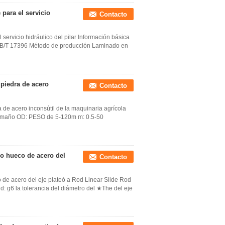
para el servicio
Contacto
servicio hidráulico del pilar Información básica
B/T 17396 Método de producción Laminado en
 piedra de acero
Contacto
de acero inconsútil de la maquinaria agrícola
Tamaño OD: PESO de 5-120m m: 0.5-50
co hueco de acero del
Contacto
o de acero del eje plateó a Rod Linear Slide Rod
: g6 la tolerancia del diámetro del ★The del eje