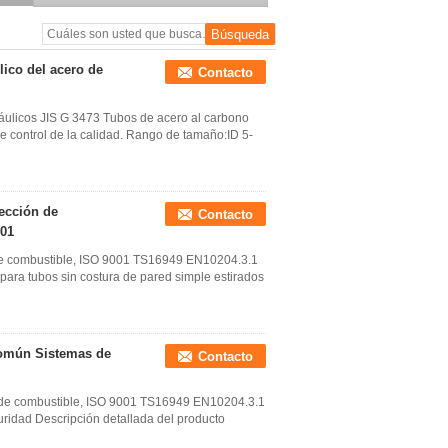
20MNV6 42CRMO4 40CR
lico del acero de
Contacto
ráulicos JIS G 3473 Tubos de acero al carbono
de control de la calidad. Rango de tamaño:ID 5-
yección de
Contacto
001
 de combustible, ISO 9001 TS16949 EN10204.3.1
para tubos sin costura de pared simple estirados
común Sistemas de
Contacto
n de combustible, ISO 9001 TS16949 EN10204.3.1
idad Descripción detallada del producto