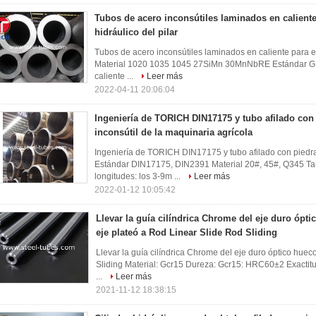
Tubos de acero inconsútiles laminados en caliente 
hidráulico del pilar
Tubos de acero inconsútiles laminados en caliente para el 
Material 1020 1035 1045 27SiMn 30MnNbRE Estándar G
caliente ...
Leer más
2022-04-11 20:06:04
Ingeniería de TORICH DIN17175 y tubo afilado con
inconsútil de la maquinaria agrícola
Ingeniería de TORICH DIN17175 y tubo afilado con piedra 
Estándar DIN17175, DIN2391 Material 20#, 45#, Q345 
longitudes: los 3-9m ...
Leer más
2022-01-12 10:05:42
Llevar la guía cilíndrica Chrome del eje duro ópti
eje plateó a Rod Linear Slide Rod Sliding
Llevar la guía cilíndrica Chrome del eje duro óptico huec
Sliding Material: Gcr15 Dureza: Gcr15: HRC60±2 Exactitud
...
Leer más
2021-11-12 18:38:15