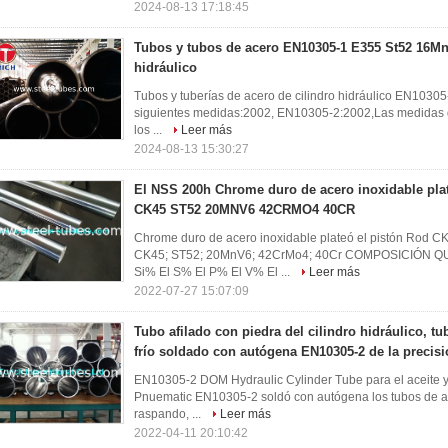
2024-08-13 17:18:45
Tubos y tubos de acero EN10305-1 E355 St52 16Mn 
hidráulico
Tubos y tuberías de acero de cilindro hidráulico EN1030
siguientes medidas:2002, EN10305-2:2002,Las medidas de
los ...
Leer más
2024-08-13 15:30:27
El NSS 200h Chrome duro de acero inoxidable plat
CK45 ST52 20MNV6 42CRMO4 40CR
Chrome duro de acero inoxidable plateó el pistón Ro
CK45; ST52; 20MnV6; 42CrMo4; 40Cr COMPOSICIÓN QU
Si% El S% El P% El V% El ...
Leer más
2022-07-27 15:07:09
Tubo afilado con piedra del cilindro hidráulico, tu
frío soldado con autógena EN10305-2 de la precis
EN10305-2 DOM Hydraulic Cylinder Tube para el aceite 
Pnuematic EN10305-2 soldó con autógena los tubos de acer
raspando, ...
Leer más
2022-04-11 20:10:42