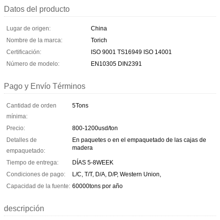
Datos del producto
Lugar de origen:
China
Nombre de la marca:
Torich
Certificación:
ISO 9001 TS16949 ISO 14001
Número de modelo:
EN10305 DIN2391
Pago y Envío Términos
Cantidad de orden
5Tons
mínima:
Precio:
800-1200usd/ton
Detalles de
En paquetes o en el empaquetado de las cajas de
madera
empaquetado:
Tiempo de entrega:
DÍAS 5-8WEEK
Condiciones de pago:
L/C, T/T, D/A, D/P, Western Union,
Capacidad de la fuente:
60000tons por año
descripción