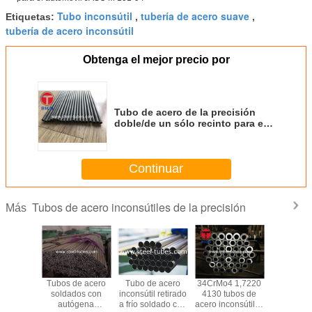
Tubo inconsútil
tubería de acero suave
Etiquetas:
,
,
tubería de acero inconsútil
Obtenga el mejor precio por
Tubo de acero de la precisión
doble/de un sólo recinto para el
automóvil JASO M 101-94
Continuar
Tubos de acero inconsútiles de la precisión
Más
de acero
Tubos de acero
Tubo de acero
34CrMo4 1,7220
Tubos me
ubos
soldados con
inconsútil retirado
4130 tubos de
gruesos
les de la
autógena
a frío soldado con
acero inconsútiles
20Cr