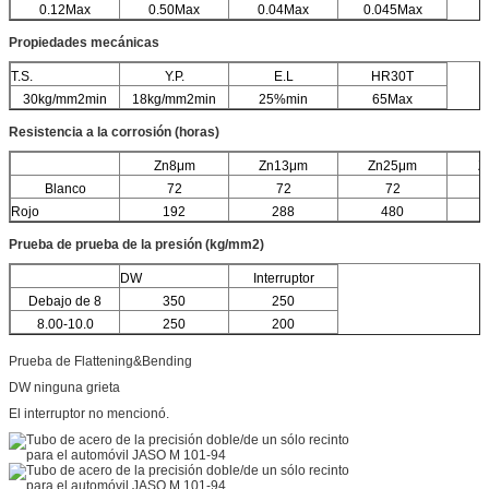
0.12Max
0.50Max
0.04Max
0.045Max
Propiedades mecánicas
T.S.
Y.P.
E.L
HR30T
30kg/mm2min
18kg/mm2min
25%min
65Max
Resistencia a la corrosión (horas)
Zn8μm
Zn13μm
Zn25μm
Z
Blanco
72
72
72
Rojo
192
288
480
Prueba de prueba de la presión (kg/mm2)
DW
Interruptor
Debajo de 8
350
250
8.00-10.0
250
200
Prueba de Flattening&Bending
DW ninguna grieta
El interruptor no mencionó.