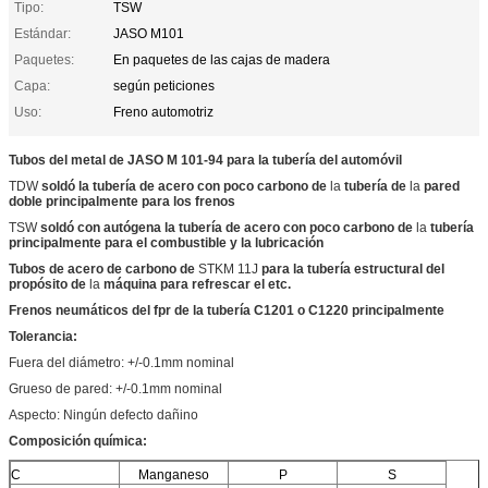
Tipo:
TSW
Estándar:
JASO M101
Paquetes:
En paquetes de las cajas de madera
Capa:
según peticiones
Uso:
Freno automotriz
Tubos del metal de JASO M 101-94 para la tubería del automóvil
TDW
soldó la tubería de acero con poco carbono de
la
tubería de
la
pared
doble principalmente para los frenos
TSW
soldó con autógena la tubería de acero con poco carbono de
la
tubería
principalmente para el combustible y la lubricación
Tubos de acero de carbono de
STKM 11J
para la tubería estructural del
propósito de
la
máquina para refrescar el etc.
Frenos neumáticos del fpr de la tubería C1201 o C1220 principalmente
Tolerancia:
Fuera del diámetro: +/-0.1mm nominal
Grueso de pared: +/-0.1mm nominal
Aspecto: Ningún defecto dañino
Composición química:
C
Manganeso
P
S