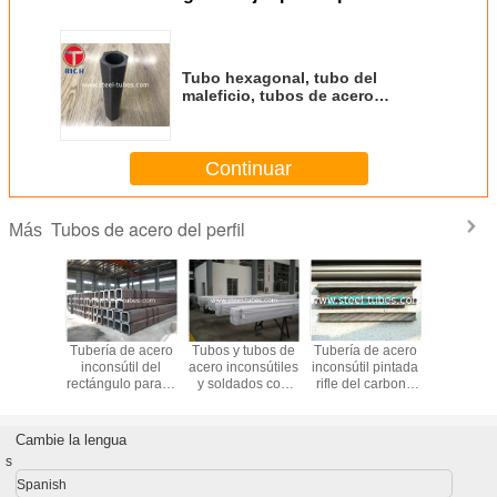
Tubo hexagonal, tubo del
maleficio, tubos de acero
formados especiales retirados a
frío
Continuar
Tubos de acero del perfil
Más
bos
Tubería de acero
Tubos y tubos de
Tubería de acero
Los materi
lares de
inconsútil del
acero inconsútiles
inconsútil pintada
acero de a
5x4.5,
rectángulo para el
y soldados con
rifle del carbono
de acer
estrellas
uso de la
autógena St37
con la aleta en
aleación d
de limón
estructura
Q235 SAE1010
dos lados
de acer
del rectángulo
aleación d
Cambie la lengua
de acer
s
aleación d
de acer
Spanish