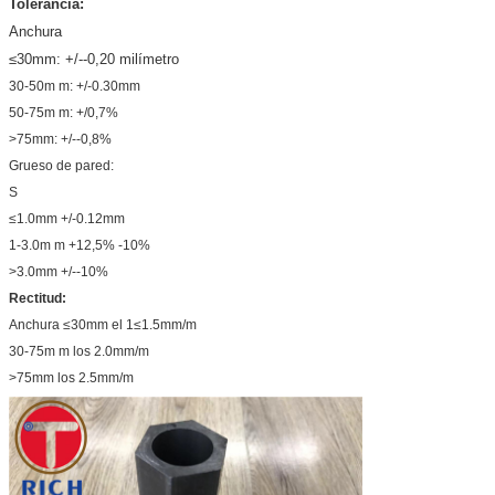
Tolerancia:
Anchura
≤30mm: +/--0,20 milímetro
30-50m m: +/-0.30mm
50-75m m: +/0,7%
>75mm: +/--0,8%
Grueso de pared:
S
≤1.0mm +/-0.12mm
1-3.0m m +12,5% -10%
>3.0mm +/--10%
Rectitud:
Anchura ≤30mm el 1≤1.5mm/m
30-75m m los 2.0mm/m
>75mm los 2.5mm/m