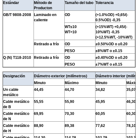
Estándar
Método de
Tamaño del tubo
Tolerancia
Producton
GB/T 9808-2008
Laminado en
OD
(+1.0%OD) +0,65/(-
caliente
0.5%OD) -0,35
WT≤10
(+15%WT) +0,45/(-
WT>10
10%WT) -0,35
(+12.5%WT, -10%WT)
Retirado a frío
OD
±0.50%OD o ±0.20
PESO
±8%WT o ±0.15
Q (N) T118-2010
Retirado a frío
OD
±0.40%OD o ±0.20
PESO
±7%WT o ±0.15
Designación
Diámetro exterior (milímetros)
Diámetro interior (milím
Minuto
Máximo
Minuto
Máxim
Un cable
44,45
44,70
34,82
35,07
metálico
Cable metálico
55,55
55,90
45,95
46,30
de B
Cable metálico
69,95
70,30
60,05
60,30
de N
Cable metálico
88,90
89,38
77,62
78,10
de H
Cable metálico
114,30
114,78
102,79
103,27