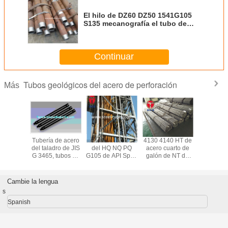
El hilo de DZ60 DZ50 1541G105
S135 mecanografía el tubo de
taladro de acoplamiento
Continuar
Tubos geológicos del acero de perforación
Más
 tubos de
Tubería de acero
material inconsútil
4130 4140 HT de
Tubos m
 mineros
del taladro de JIS
del HQ NQ PQ
acero cuarto de
con los 
rales
G 3465, tubos de
G105 de API Spec
galón de NT de
geológic
acero inconsútiles
5D BQ de la
los tubos de la
taladro de
para perforar/la
tubería de acero
explotación
del ace
exploración
del taladro de
minera del cable
aleación 
Cambie la lengua
mineral
88.9m m
metálico de
mineral
s
30CrMnSiA
explota
45MnMoB 89X6
minera del
Spanish
del aceite
inconsútil
geológico de