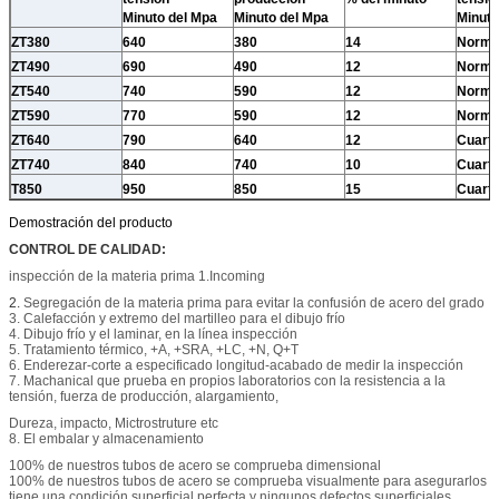
Minuto del Mpa
Minuto del Mpa
Minuto
ZT380
640
380
14
Norml
ZT490
690
490
12
Norml
ZT540
740
590
12
Norml
ZT590
770
590
12
Norml
ZT640
790
640
12
Cuarto
ZT740
840
740
10
Cuarto
T850
950
850
15
Cuarto
Demostración del producto
CONTROL DE CALIDAD:
inspección de la materia prima 1.Incoming
2.
Segregación de la materia prima para evitar la confusión de acero del grado
3. Calefacción y extremo del martilleo para el dibujo frío
4. Dibujo frío y el laminar, en la línea inspección
5. Tratamiento térmico, +A, +SRA, +LC, +N, Q+T
6. Enderezar-corte a especificado longitud-acabado de medir la inspección
7. Machanical que prueba en propios laboratorios con la resistencia a la
tensión, fuerza de producción, alargamiento,
Dureza, impacto, Mictrostruture etc
8. El embalar y almacenamiento
100% de nuestros tubos de acero se comprueba dimensional
100% de nuestros tubos de acero se comprueba visualmente para asegurarlos
tiene una condición superficial perfecta y ningunos defectos superficiales.