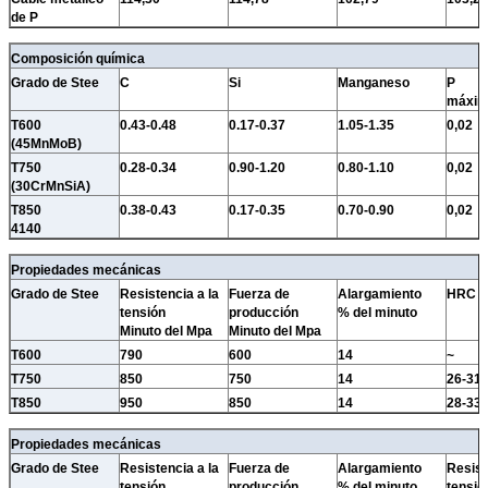
de P
Composición química
Grado de Stee
C
Si
Manganeso
P
máxi
T600
0.43-0.48
0.17-0.37
1.05-1.35
0,02
(45MnMoB)
T750
0.28-0.34
0.90-1.20
0.80-1.10
0,02
(30CrMnSiA)
T850
0.38-0.43
0.17-0.35
0.70-0.90
0,02
4140
Propiedades mecánicas
Grado de Stee
Resistencia a la
Fuerza de
Alargamiento
HRC
tensión
producción
% del minuto
Minuto del Mpa
Minuto del Mpa
T600
790
600
14
~
T750
850
750
14
26-31
T850
950
850
14
28-33
Propiedades mecánicas
Grado de Stee
Resistencia a la
Fuerza de
Alargamiento
Resist
tensión
producción
% del minuto
tensió