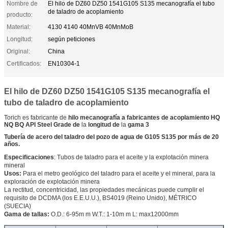
Nombre de
El hilo de DZ60 DZ50 1541G105 S135 mecanografía el tubo
de taladro de acoplamiento
producto:
Material:
4130 4140 40MnVB 40MnMoB
Longitud:
según peticiones
Original:
China
Certificados:
EN10304-1
El hilo de DZ60 DZ50 1541G105 S135 mecanografía el
tubo de taladro de acoplamiento
Torich es fabricante de
hilo mecanografía a fabricantes de acoplamiento HQ
NQ BQ API Steel Grade de
la
longitud de
la
gama 3
Tubería de acero del taladro del pozo de agua de G105 S135 por más de 20
años.
Especificaciones
: Tubos de taladro para el aceite y la explotación minera
mineral
Usos:
Para el metro geológico del taladro para el aceite y el mineral, para la
exploración de explotación minera
La rectitud, concentricidad, las propiedades mecánicas puede cumplir el
requisito de DCDMA (los E.E.U.U.), BS4019 (Reino Unido), MÉTRICO
(SUECIA)
Gama de tallas:
O.D.: 6-95m m W.T.: 1-10m m L: max12000mm