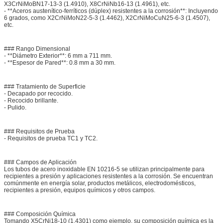
X3CrNiMoBN17-13-3 (1.4910), X8CrNiNb16-13 (1.4961), etc.
- **Aceros austenítico-ferríticos (dúplex) resistentes a la corrosión**: Incluyendo
6 grados, como X2CrNiMoN22-5-3 (1.4462), X2CrNiMoCuN25-6-3 (1.4507),
etc.
### Rango Dimensional
- **Diámetro Exterior**: 6 mm a 711 mm.
- **Espesor de Pared**: 0.8 mm a 30 mm.
### Tratamiento de Superficie
- Decapado por recocido.
- Recocido brillante.
- Pulido.
### Requisitos de Prueba
- Requisitos de prueba TC1 y TC2.
### Campos de Aplicación
Los tubos de acero inoxidable EN 10216-5 se utilizan principalmente para
recipientes a presión y aplicaciones resistentes a la corrosión. Se encuentran
comúnmente en energía solar, productos metálicos, electrodomésticos,
recipientes a presión, equipos químicos y otros campos.
### Composición Química
Tomando X5CrNi18-10 (1.4301) como ejemplo, su composición química es la