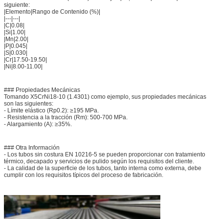
siguiente:
|Elemento|Rango de Contenido (%)|
|---|---|
|C|0.08|
|Si|1.00|
|Mn|2.00|
|P|0.045|
|S|0.030|
|Cr|17.50-19.50|
|Ni|8.00-11.00|
### Propiedades Mecánicas
Tomando X5CrNi18-10 (1.4301) como ejemplo, sus propiedades mecánicas
son las siguientes:
- Límite elástico (Rp0.2): ≥195 MPa.
- Resistencia a la tracción (Rm): 500-700 MPa.
- Alargamiento (A): ≥35%.
### Otra Información
- Los tubos sin costura EN 10216-5 se pueden proporcionar con tratamiento
térmico, decapado y servicios de pulido según los requisitos del cliente.
- La calidad de la superficie de los tubos, tanto interna como externa, debe
cumplir con los requisitos típicos del proceso de fabricación.