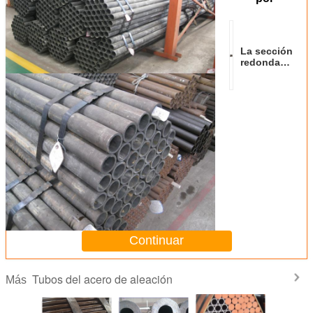
La sección
redonda
forma los
tubos y los
tubos
inconsútiles
del acero de
aleación
Continuar
Tubos del acero de aleación
Más