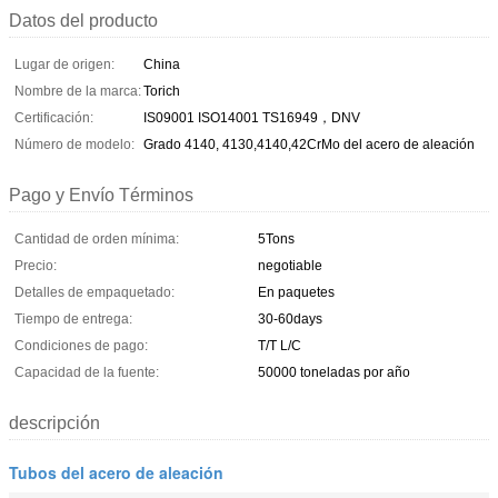
Datos del producto
Lugar de origen:
China
Nombre de la marca:
Torich
Certificación:
IS09001 ISO14001 TS16949，DNV
Número de modelo:
Grado 4140, 4130,4140,42CrMo del acero de aleación
Pago y Envío Términos
Cantidad de orden mínima:
5Tons
Precio:
negotiable
Detalles de empaquetado:
En paquetes
Tiempo de entrega:
30-60days
Condiciones de pago:
T/T L/C
Capacidad de la fuente:
50000 toneladas por año
descripción
Tubos del acero de aleación