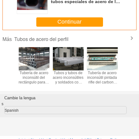
tubos especiales de acero de la
forma
Continuar
Tubos de acero del perfil
Más
bos
Tubería de acero
Tubos y tubos de
Tubería de acero
Los materi
lares de
inconsútil del
acero inconsútiles
inconsútil pintada
acero de a
5x4.5,
rectángulo para el
y soldados con
rifle del carbono
de acer
estrellas
uso de la
autógena St37
con la aleta en
aleación d
de limón
estructura
Q235 SAE1010
dos lados
de acer
del rectángulo
aleación d
Cambie la lengua
de acer
s
aleación d
de acer
Spanish
aleación d