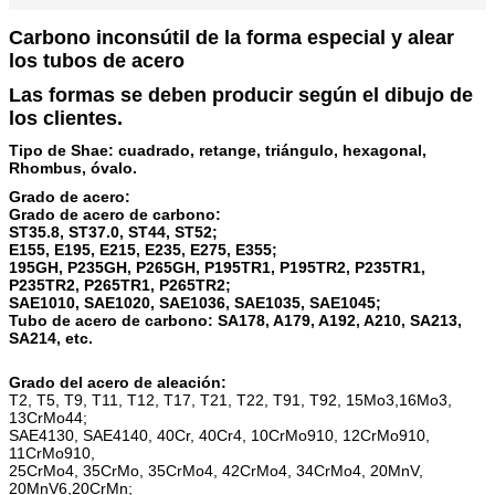
Carbono inconsútil de la forma especial y alear
los tubos de acero
Las formas se deben producir según el dibujo de
los clientes.
Tipo de Shae: cuadrado, retange, triángulo, hexagonal,
Rhombus, óvalo.
Grado de acero:
Grado de acero de carbono:
ST35.8, ST37.0, ST44, ST52;
E155, E195, E215, E235, E275, E355;
195GH, P235GH, P265GH, P195TR1, P195TR2, P235TR1,
P235TR2, P265TR1, P265TR2;
SAE1010, SAE1020, SAE1036, SAE1035, SAE1045;
Tubo de acero de carbono: SA178, A179, A192, A210, SA213,
SA214, etc.
Grado del acero de aleación:
T2, T5, T9, T11, T12, T17, T21, T22, T91, T92, 15Mo3,16Mo3,
13CrMo44;
SAE4130, SAE4140, 40Cr, 40Cr4, 10CrMo910, 12CrMo910,
11CrMo910,
25CrMo4, 35CrMo, 35CrMo4, 42CrMo4, 34CrMo4, 20MnV,
20MnV6,20CrMn;