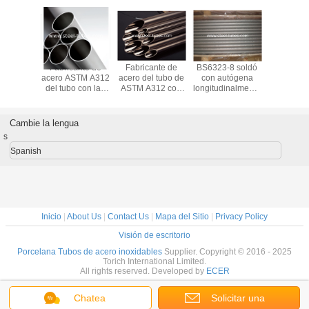
amaños
Fabricante de
Fabricante de
BS6323-8 soldó
Tubería d
bles del
acero ASTM A312
acero del tubo de
con autógena
inoxidab
e ASTM
del tubo con las
ASTM A312 con
longitudinalmente
B163 co
uelan las
tuberías de acero
las tuberías de
los tubos de acero
níquel 
nes del
y los tubos
acero inoxidables
inoxidables para
aleació
io del
inoxidables
austeníticas
la industria de la
níquel p
Cambie la lengua
eno del
austeníticos
maquinaria
conden
s
omo
Spanish
Inicio
|
About Us
|
Contact Us
|
Mapa del Sitio
|
Privacy Policy
Visión de escritorio
Porcelana Tubos de acero inoxidables
Supplier. Copyright © 2016 - 2025
Torich International Limited.
All rights reserved. Developed by
ECER
Chatea
Solicitar una