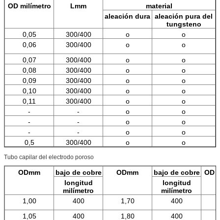
OD milímetro
Lmm
material
aleación dura
aleación pura del
tungsteno
0,05
300/400
o
o
0,06
300/400
o
o
0,07
300/400
o
o
0,08
300/400
o
o
0,09
300/400
o
o
0,10
300/400
o
o
0,11
300/400
o
o
-
-
o
o
-
-
o
o
-
-
o
o
0,5
300/400
o
o
Tubo capilar del electrodo poroso
ODmm
bajo de cobre
ODmm
bajo de cobre
OD m
longitud
longitud
milímetro
milímetro
1,00
400
1,70
400
1,05
400
1,80
400