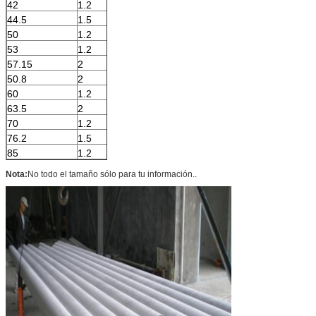
42
1.2
44.5
1.5
50
1.2
53
1.2
57.15
2
50.8
2
60
1.2
63.5
2
70
1.2
76.2
1.5
85
1.2
Nota:
No todo el tamaño sólo para tu información.
.