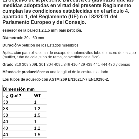
medidas adoptadas en virtud del presente Reglamento
cumplan las condiciones establecidas en el artículo 4,
apartado 1, del Reglamento (UE) n.o 182/2011 del
Parlamento Europeo y del Consejo.
espesor de la pared
1.2,1.5 mm bajo petición.
Diámetro
de 30 a 60 mm
Duración
A petición de los Estados miembros
Aplicación
:para el sistema de escape de automóviles tubo de acero de escape
(muffler, tubo de cola, tubo de rama, convertidor catalítico)
Grado:
310 309 309L 301 304 409L 346 410 429 439 441 444 436 y demás
Método de producción:
con una longitud de la costura soldada
Los tubos de acuerdo con ASTM 269 EN10217-7 EN10296-2.
Dimensión mm
- ¿ Qué?
WT
38
1
38
1.2
38
1.5
40
1
40
1.2
40
1.5