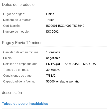
Datos del producto
Lugar de origen:
China
Nombre de la marca:
Torich
Certificación:
IS09001 ISO14001 TS16949
Número de modelo:
ISO 9001
Pago y Envío Términos
Cantidad de orden mínima:
1 tonelada
Precio:
negotiable
Detalles de empaquetado:
EN PAQUETES O CAJA DE MADERA
Tiempo de entrega:
30-60days
Condiciones de pago:
T/T L/C
Capacidad de la fuente:
50000 toneladas por año
descripción
Tubos de acero inoxidables