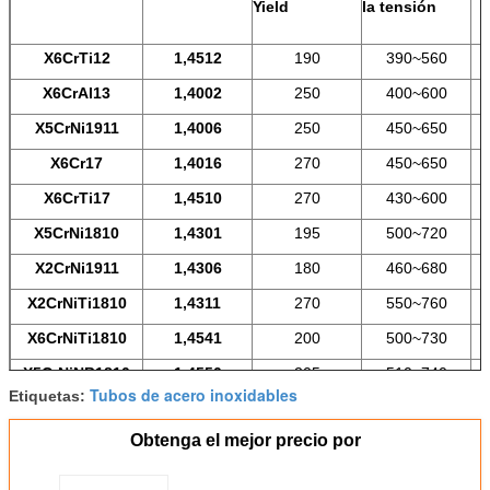
Yield
la tensión
X6CrTi12
1,4512
190
390~560
X6CrAl13
1,4002
250
400~600
X5CrNi1911
1,4006
250
450~650
X6Cr17
1,4016
270
450~650
X6CrTi17
1,4510
270
430~600
X5CrNi1810
1,4301
195
500~720
X2CrNi1911
1,4306
180
460~680
X2CrNiTi1810
1,4311
270
550~760
X6CrNiTi1810
1,4541
200
500~730
X5CrNiNB1810
1,4550
205
510~740
Tubos de acero inoxidables
Etiquetas:
X5CrNiMo17122
1,4401
205
510~710
Obtenga el mejor precio por
X2CrNiMo17132
1,4404
190
490~690
X6CrNiMoTi17122
1,4571
210
500~730