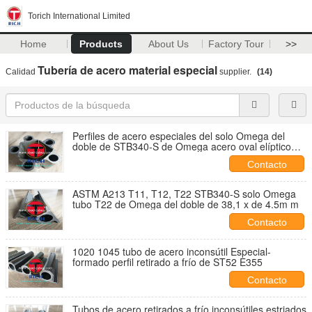
Torich International Limited
Home
Products
About Us
Factory Tour
>>
Tubería de acero material especial
Calidad
supplier.
(14)
Perfiles de acero especiales del solo Omega del
doble de STB340-S de Omega acero oval elíptico
del tubo
Contacto
ASTM A213 T11, T12, T22 STB340-S solo Omega
tubo T22 de Omega del doble de 38,1 x de 4.5m m
Contacto
1020 1045 tubo de acero inconsútil Especial-
formado perfil retirado a frío de ST52 E355
Contacto
Tubos de acero retirados a frío inconsútiles estriados