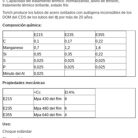
5. Capacidad del tratamiento térmico: normalizando, alivio de tensión,
tratamiento térmico brillante, estado frío
Torich produce los tubos de acero soldados con autógena inconsútiles de los
DOM del CDS de los tubos del 他 por más de 20 años.
Composición química:
E215
E235
E355
C
0,1
0,17
0,22
Manganeso
0,7
1,2
1,6
Si
0,05
0,35
0,22
S
0,025
0,025
0,025
P
0,025
0,025
0,025
Minuto del Al
0,025
Propiedades mecánicas
+Cc
El A%
E215
Mpa 430 del Rm
8
E235
Mpa 480 del Rm
6
E355
Mpa 640 del Rm
4
Uso:
Choque estándar