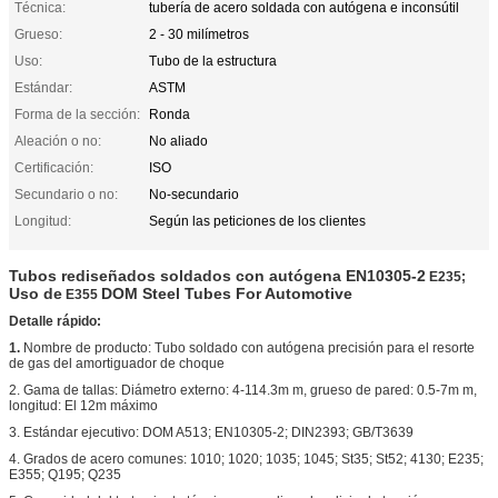
Técnica:
tubería de acero soldada con autógena e inconsútil
Grueso:
2 - 30 milímetros
Uso:
Tubo de la estructura
Estándar:
ASTM
Forma de la sección:
Ronda
Aleación o no:
No aliado
Certificación:
ISO
Secundario o no:
No-secundario
Longitud:
Según las peticiones de los clientes
Tubos rediseñados soldados con autógena EN10305-2
E235;
Uso de
DOM Steel Tubes For Automotive
E355
Detalle rápido:
1.
Nombre de producto: Tubo soldado con autógena precisión para el resorte
de gas del amortiguador de choque
2. Gama de tallas: Diámetro externo: 4-114.3m m, grueso de pared: 0.5-7m m,
longitud: El 12m máximo
3. Estándar ejecutivo: DOM A513; EN10305-2; DIN2393; GB/T3639
4. Grados de acero comunes: 1010; 1020; 1035; 1045; St35; St52; 4130; E235;
E355; Q195; Q235