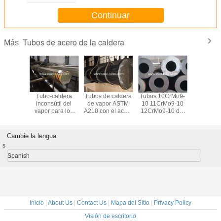
Continuar
Tubos de acero de la caldera
Más
 caldera
Tubo-caldera
Tubos de caldera
Tubos 10CrMo9-
Tubos de
apor
inconsútil del
de vapor ASTM
10 11CrMo9-10
inconsútil
-2 para
vapor para los
A210 con el acero
12CrMo9-10 del
los prop
ientes del
recipientes del
de carbono medio
acero de aleación
EN10216-
ctor
reactor y las
para la caldera y
presi
calderas
el
Cambie la lengua
DIN17175
sobrecalentador
s
Spanish
Inicio
|
About Us
|
Contact Us
|
Mapa del Sitio
|
Privacy Policy
Visión de escritorio