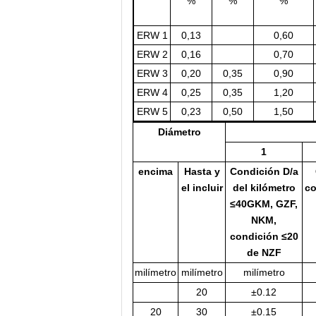
%
%
%
ERW 1
0,13
0,60
ERW 2
0,16
0,70
ERW 3
0,20
0,35
0,90
ERW 4
0,25
0,35
1,20
ERW 5
0,23
0,50
1,50
Diámetro
1
encima
Hasta y
Condición D/a
el incluir
del kilómetro
co
≤40GKM, GZF,
NKM,
condición ≤20
de NZF
milímetro
milímetro
milímetro
20
±0.12
20
30
±0.15