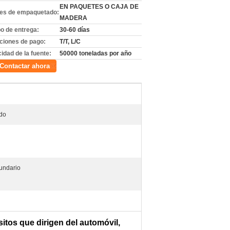
EN PAQUETES O CAJA DE
les de empaquetado:
MADERA
o de entrega:
30-60 días
ciones de pago:
T/T, L/C
idad de la fuente:
50000 toneladas por año
Contactar ahora
ado
undario
tos que dirigen del automóvil,