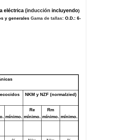
a eléctrica
(
inducción
incluyendo
)
os y generales
Gama de tallas:
O.D.: 6-
ánicas
recocidos
NKM y NZF (normalzied)
Re
Rm
o.
mínimo.
mínimo.
mínimo.
mínimo.