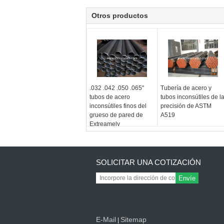
Otros productos
.032 .042 .050 .065"
Tubería de acero y
tubos de acero
tubos inconsútiles de l
inconsútiles finos del
precisión de ASTM
grueso de pared de
A519
Extreamely
SOLICITAR UNA COTIZACIÓN
Envíe
E-Mail
Sitemap
|