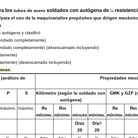
ra los
soldados con autógena de
resistenci
tubos de acero
la
iz/para el uso de la maquinaria/los propósitos que dirigen mecánic
m
 autógena y clasificó
landado completamente)
blandado completamente) (desescamado incluyendo)
tamente)
tamente) (desescamado incluyendo)
icas:
(análisis de
Propiedades mec
P
S
Kilómetro (según lo soldado con
GMK y GZF (
autógena)
máximo.
máximo.
Re
Rm
Re
Rm
mínimo.
mínimo.
minuto
mínimo.
mínimo.
mínim
D/a≤
D/a>
20
20