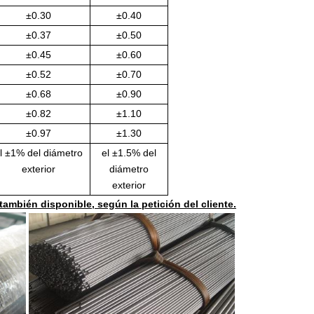
±0.30
±0.40
±0.37
±0.50
±0.45
±0.60
±0.52
±0.70
±0.68
±0.90
±0.82
±1.10
±0.97
±1.30
l ±1% del diámetro
el ±1.5% del
exterior
diámetro
exterior
también disponible, según la petición del cliente.