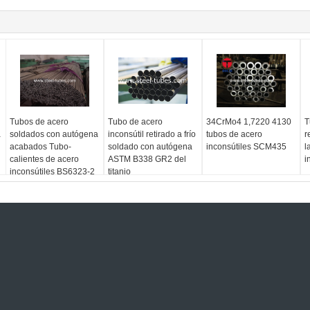
Tubos de acero
Tubo de acero
34CrMo4 1,7220 4130
T
a
soldados con autógena
inconsútil retirado a frío
tubos de acero
r
acabados Tubo-
soldado con autógena
inconsútiles SCM435
l
calientes de acero
ASTM B338 GR2 del
i
inconsútiles BS6323-2
titanio
para la industria del
automóvil