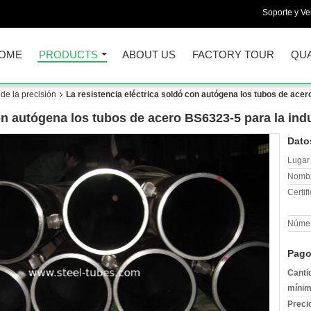
Soporte y Ve
OME
PRODUCTS
ABOUT US
FACTORY TOUR
QUA
de la precisión
La resistencia eléctrica soldó con autógena los tubos de acer
con autógena los tubos de acero BS6323-5 para la ind
Dato
Lugar 
Nombr
Certif
Númer
Pago
Canti
mínim
Preci