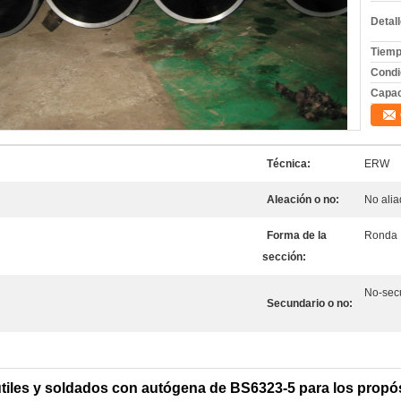
Detal
Tiemp
Condi
Capac
Técnica:
ERW
Aleación o no:
No ali
Forma de la
Ronda
sección:
No-sec
Secundario o no:
iles y soldados con autógena de BS6323-5 para los propósi