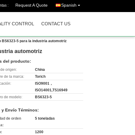
Request A Quote
Spanish
ntas :
LITY CONTROL
CONTACT US
o BS6323-5 para la industria automotriz
ustria automotriz
s del producto:
de origen:
China
e de la marca:
Torich
icación:
ISO9001，
ISO14001,TS16949
o de modelo:
BS6323-5
 y Envío Términos:
dad de orden
5 toneladas
a:
o:
1200