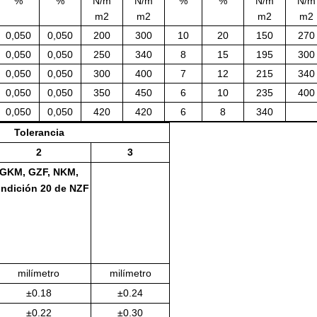
%
%
N/m
N/m
%
%
N/m
N/m
m2
m2
m2
m2
0,050
0,050
200
300
10
20
150
270
0,050
0,050
250
340
8
15
195
300
0,050
0,050
300
400
7
12
215
340
0,050
0,050
350
450
6
10
235
400
0,050
0,050
420
420
6
8
340
Tolerancia
2
3
GKM, GZF, NKM,
ndición 20 de NZF
milímetro
milímetro
±0.18
±0.24
±0.22
±0.30