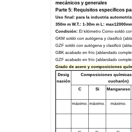
mecánicos y generales
Parte 5: Requisitos específicos pa
Uso final: para la industria automotr
350m m W.T.: 1-30m m L: max12000m
Condición:
El kilómetro Como-soldó con
GKM soldó con autógena y clasificó (ab
GZF
soldó con autógena y clasificó (a
GBK acabado en frío (ablandado comple
GZF acabado en frío (ablandado comple
Grado de acero y composiciones quím
Desig
Composiciones químicas 
nación
cucharón)
C
Si
Manganeso
máximo.
máximo.
máximo.