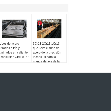
ubos de acero
3Cr13 2Cr13 1Cr13
etirados a frío y
que lleva el tubo de
aminados en caliente
acero de la precisión
nconsútiles GB/T 8162
inconsútil para la
manga del eje de la
lavadora