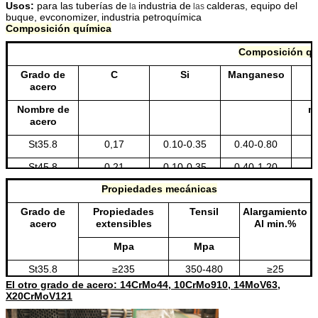
Usos:
para las tuberías de
industria de
calderas, equipo del
la
las
buque, evconomizer,
industria petroquímica
Composición química
Composición qu
Grado de
C
Si
Manganeso
acero
Nombre de
m
acero
St35.8
0,17
0.10-0.35
0.40-0.80
St45.8
0,21
0.10-0.35
0.40-1.20
Propiedades mecánicas
15Mo3
0.12-0.20
0.10-0.35
0.40-0.80
Grado de
Propiedades
Tensil
Alargamiento
Nota: El grado de acero especial está también disp
acero
extensibles
Al min.%
Mpa
Mpa
St35.8
≥235
350-480
≥25
El otro grado de acero: 14CrMo44, 10CrMo910, 14MoV63,
St45.8
≥255
410-530
≥21
X20CrMoV121
15Mo3
≥270
460-600
≥20