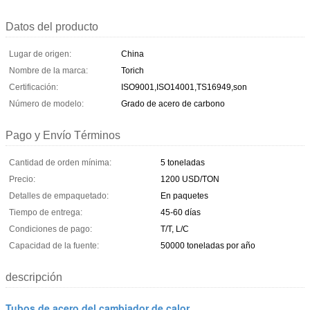
Datos del producto
Lugar de origen:
China
Nombre de la marca:
Torich
Certificación:
ISO9001,ISO14001,TS16949,son
Número de modelo:
Grado de acero de carbono
Pago y Envío Términos
Cantidad de orden mínima:
5 toneladas
Precio:
1200 USD/TON
Detalles de empaquetado:
En paquetes
Tiempo de entrega:
45-60 días
Condiciones de pago:
T/T, L/C
Capacidad de la fuente:
50000 toneladas por año
descripción
Tubos de acero del cambiador de calor