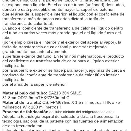
se expone cada líquido. En el caso de tubos (unfinned) desnudos,
donde no está perceptiblemente mayor la superficie exterior
que el área de la superficie interior, el líquido con el coeficiente de
transferencia más de pocas calorías dictará la tarifa de
transferencia de calor total.
Cuando el coeficiente de transferencia de calor del líquido dentro
del tubo es varias veces más grande que el del líquido fuera del
tubo
(por ejemplo cueza el interior y el exterior del aceite al vapor), la
tarifa de transferencia de calor total puede ser mejorada
grandemente mediante el aumento
superficie exterior del tubo. En términos matemáticos, el producto
del coeficiente de transferencia de calor para el líquido exterior
multiplicado
por la superficie exterior se hace para hacer juego más de cerca el
producto del coeficiente de transferencia de calor flúido interior
multiplicado
por el área de la superficie interior.
Material bajo del tubo:
SA213 304 SMLS
31.8mmOD*2.9mmTHK*7260mmLG
Material de la aleta:
CS; FPM67fins X 1,5 milímetros THK x 75
milímetros W x 160 milímetros H
Proceso de fabricación
:
del tubo aletado del refrigerador de aire
Adopta la tecnología espiral de soldadura de alta frecuencia, la
tecnología nacional de la patente con las fuentes de alimentación
de alta frecuencia tan
la fuente de calor para calentar la tira de acero, tubería de acero al