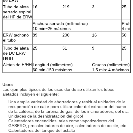
de ERW
Tubo de aleta
16
219
3
25
serrado espiral
del HF de ERW
Anchura serrada (milímetros)
Profu
10 min~26 máximos
4 min
ERW tachonó
89
200
16
50
el tubo
Tubo de aleta
25
51
9
25
de DC ERW
H/HH
Aletas de H/HH
Longitud (milímetros)
Grueso (milímetros)
60 min-150 máximos
1,5 min~4 máximos
Usos
Los ejemplos típicos de los usos donde se utilizan los tubos
aletados incluyen el siguiente:
Una amplia variedad de ahorradores y residual unidades de la
recuperación de calor para utilizar calor del extractor del humo
de la caldera, de la turbina de gas, de los incineradores, del etc.
Unidades de la deshidratación del glicol
Calentadores encendidos, tales como vaporizadores del
GASERO, precalentadores de aire, calentadores de aceite, etc.
Calentadores del tanque del asfalto