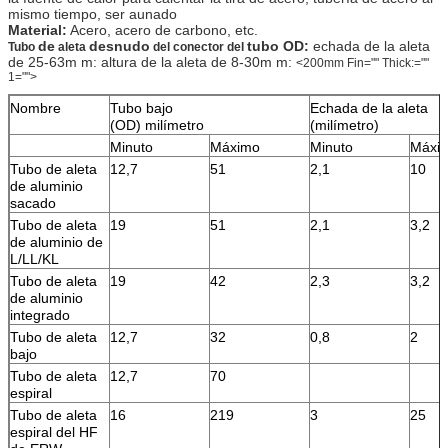
mismo tiempo, ser aunado
Material:
Acero, acero de carbono, etc.
de
desnudo
tubo OD:
echada de la aleta
Tubo
aleta
del conector del
de 25-63m m: altura de la aleta de 8-30m m:
<200mm Fin="" Thick:=""
1="">
Nombre
Tubo bajo
Echada de la aleta
(OD) milímetro
(milímetro)
Minuto
Máximo
Minuto
Máxi
Tubo de aleta
12,7
51
2,1
10
de aluminio
sacado
Tubo de aleta
19
51
2,1
3,2
de aluminio de
L/LL/KL
Tubo de aleta
19
42
2,3
3,2
de aluminio
integrado
Tubo de aleta
12,7
32
0,8
2
bajo
Tubo de aleta
12,7
70
espiral
Tubo de aleta
16
219
3
25
espiral del HF