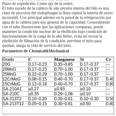
Plazo de expedición: Como qty de la orden
El tubo rayado de la caldera de alta presión interna del hilo es una
clase de procesos del endophragm la línea espiral la tubería de acero
inconsútil. Uso principal adentro en la pared de la refrigeración por
agua de la caldera para uso general de la capacidad. Generalmente
con el tubo fluorescente que las aplicaciones comparan, puede
mantener la condición nuclear de la ebullición bajo condición de
funcionamiento de la carga de la alta fiebre, evita así enviar la
ebullición de filmación de la condición, previene el tubo para
quemar, alarga la vida de servicio del tubo.
Parámetros de Chemical&Mechanical
Grado
C
Manganeso
Si
Cr
20G
0.17~0.23
0.35~0.65
0.17~0.37
---
20MnG
0.17~0.23
0.70~1.00
0.17~0.37
---
25MnG
0.22~0.29
0.70~1.00
0.17~0.37
---
12CrMoG
0.08~0.15
0.40~0.70
0.17~0.37
0.40
15CrMoG
0.12~0.18
0.40~0.70
0.17~0.37
0.80
SA-210A1
≤0.27
≤0.93
≥0.10
---
SA-210C
≤0.35
0.29~1.06
≥0.10
---
SA-213T2
0.10~0.20
0.30~0.61
0.10~0.30
0.50
SA-213T12
0.05~0.15
0.30~0.61
≤0.50
0.80