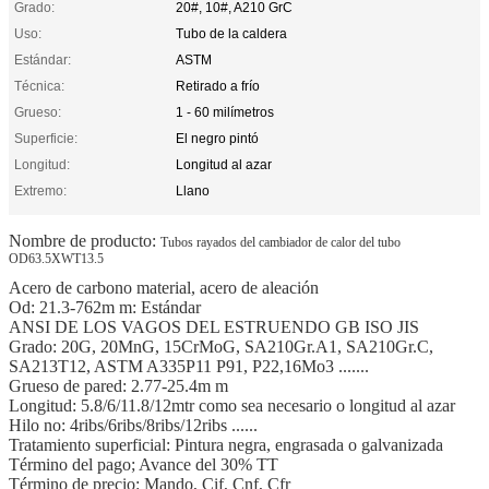
Grado:
20#, 10#, A210 GrC
Uso:
Tubo de la caldera
Estándar:
ASTM
Técnica:
Retirado a frío
Grueso:
1 - 60 milímetros
Superficie:
El negro pintó
Longitud:
Longitud al azar
Extremo:
Llano
Nombre de producto:
Tubos rayados del cambiador de calor del tubo
OD63.5XWT13.5
Acero de carbono material, acero de aleación
Od: 21.3-762m m: Estándar
ANSI DE LOS VAGOS DEL ESTRUENDO GB ISO JIS
Grado: 20G, 20MnG, 15CrMoG, SA210Gr.A1, SA210Gr.C,
SA213T12, ASTM A335P11 P91, P22,16Mo3 .......
Grueso de pared: 2.77-25.4m m
Longitud: 5.8/6/11.8/12mtr como sea necesario o longitud al azar
Hilo no: 4ribs/6ribs/8ribs/12ribs ......
Tratamiento superficial: Pintura negra, engrasada o galvanizada
Término del pago; Avance del 30% TT
Término de precio: Mando, Cif, Cnf, Cfr