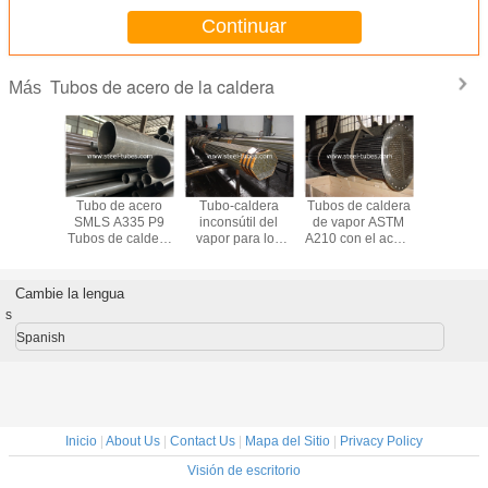
Continuar
Tubos de acero de la caldera
Más
 caldera
Tubo de acero
Tubo-caldera
Tubos de caldera
Tubos de
apor
SMLS A335 P9
inconsútil del
de vapor ASTM
inconsútil
-2 para
Tubos de caldera
vapor para los
A210 con el acero
los prop
ientes del
de 10" Sch40
recipientes del
de carbono medio
EN10216-
ctor
reactor y las
para la caldera y
presi
calderas
el
Cambie la lengua
DIN17175
sobrecalentador
s
Spanish
Inicio
|
About Us
|
Contact Us
|
Mapa del Sitio
|
Privacy Policy
Visión de escritorio