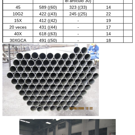
el artículo 30)
45
589 ((60)
323 ((33)
14
10G2
422 ((43)
245 ((25)
22
15X
412 ((42)
-
19
20 veces
431 ((44)
-
17
40X
618 ((63)
-
14
30XGCA
491 ((50)
-
18
15XM
431 ((44)
226(23)
21