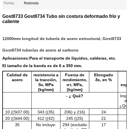
Forma:
Redonda
Gost8733 Gost8734 Tubo sin costura deformado frío y
caliente
12000mm longitud de tubería de acero estructural, Gost8733
Gost8734 tuberías de acero al carbono
Aplicaciones:
Para el transporte de líquidos, calderas, etc.
El tamaño de la banda es de 6 a 350 mm.
Calidad de
resistencia a
Fuerza de
Elongado
acero
la tracción,
rendimiento,
δs, en %
Sv, MPa
σт, MPa,
espe
(kg/mm)
(kg/mm)
- ¿ Qué?
Impr
di
¿Qué
10 ((St37.00)
343 ((35)
206) y 216)
24
20 ((St44.00)
412 ((42)
245 ((25)
21
35
No incluye:
294 (excluido
17