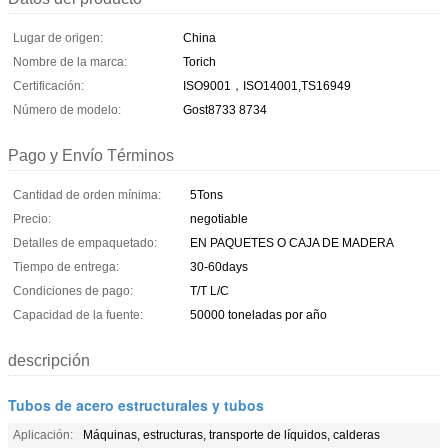
Lugar de origen:
China
Nombre de la marca:
Torich
Certificación:
ISO9001，ISO14001,TS16949
Número de modelo:
Gost8733 8734
Pago y Envío Términos
Cantidad de orden mínima:
5Tons
Precio:
negotiable
Detalles de empaquetado:
EN PAQUETES O CAJA DE MADERA
Tiempo de entrega:
30-60days
Condiciones de pago:
T/T L/C
Capacidad de la fuente:
50000 toneladas por año
descripción
Tubos de acero estructurales y tubos
Aplicación:
Máquinas, estructuras, transporte de líquidos, calderas