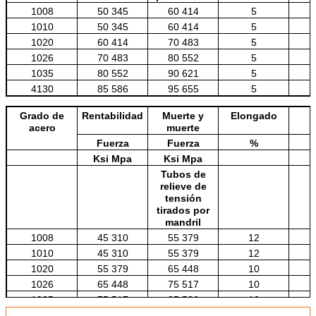
1008
50 345
60 414
5
1010
50 345
60 414
5
1020
60 414
70 483
5
1026
70 483
80 552
5
1035
80 552
90 621
5
4130
85 586
95 655
5
4140
100 690
110 758
5
Grado de
Rentabilidad
Muerte y
Elongado
acero
muerte
Fuerza
Fuerza
%
Ksi Mpa
Ksi Mpa
Tubos de
relieve de
tensión
tirados por
mandril
1008
45 310
55 379
12
1010
45 310
55 379
12
1020
55 379
65 448
10
1026
65 448
75 517
10
1035
75 517
85 586
10
4130
80 552
90 621
10