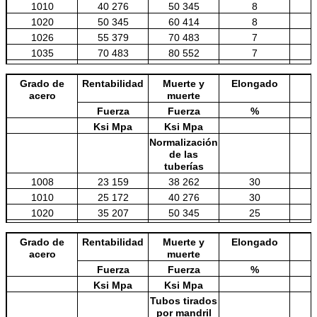
1010
40 276
50 345
8
1020
50 345
60 414
8
1026
55 379
70 483
7
1035
70 483
80 552
7
4130
50 345
70 483
20
Grado de
Rentabilidad
Muerte y
Elongado
4140
65 448
90 621
20
acero
muerte
Fuerza
Fuerza
%
Ksi Mpa
Ksi Mpa
Normalización
de las
tuberías
1008
23 159
38 262
30
1010
25 172
40 276
30
1020
35 207
50 345
25
1026
40 276
60 414
25
Grado de
Rentabilidad
Muerte y
Elongado
1035
45 310
65 448
20
acero
muerte
Fuerza
Fuerza
%
Ksi Mpa
Ksi Mpa
Tubos tirados
por mandril