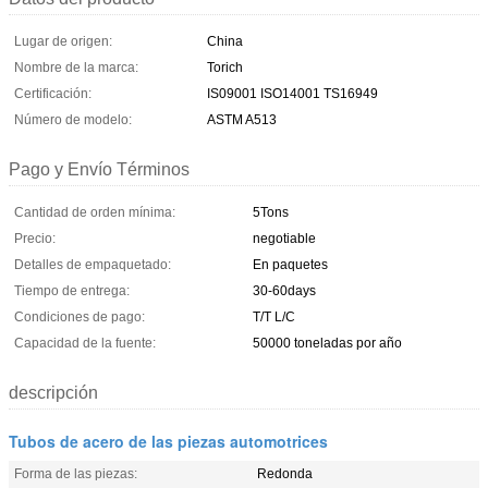
Lugar de origen:
China
Nombre de la marca:
Torich
Certificación:
IS09001 ISO14001 TS16949
Número de modelo:
ASTM A513
Pago y Envío Términos
Cantidad de orden mínima:
5Tons
Precio:
negotiable
Detalles de empaquetado:
En paquetes
Tiempo de entrega:
30-60days
Condiciones de pago:
T/T L/C
Capacidad de la fuente:
50000 toneladas por año
descripción
Tubos de acero de las piezas automotrices
Forma de las piezas:
Redonda