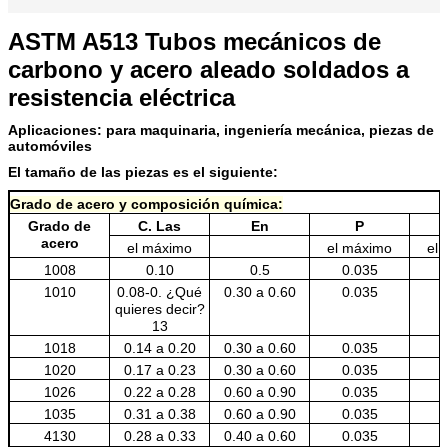
ASTM A513 Tubos mecánicos de
carbono y acero aleado soldados a
resistencia eléctrica
Aplicaciones: para maquinaria, ingeniería mecánica, piezas de
automóviles
El tamaño de las piezas es el siguiente:
Grado de acero y composición química:
Grado de
C. Las
En
P
acero
el máximo
el máximo
el
1008
0.10
0.5
0.035
1010
0.08-0. ¿Qué
0.30 a 0.60
0.035
quieres decir?
13
1018
0.14 a 0.20
0.30 a 0.60
0.035
1020
0.17 a 0.23
0.30 a 0.60
0.035
1026
0.22 a 0.28
0.60 a 0.90
0.035
1035
0.31 a 0.38
0.60 a 0.90
0.035
4130
0.28 a 0.33
0.40 a 0.60
0.035