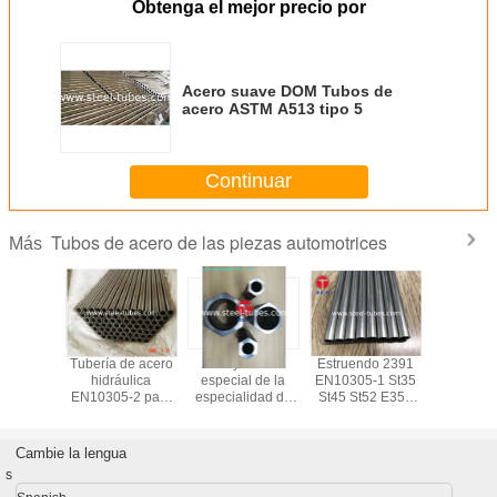
Obtenga el mejor precio por
4140
95 655
105 724
10
Acero suave DOM Tubos de
acero ASTM A513 tipo 5
Continuar
Tubos de acero de las piezas automotrices
Más
l Tubing
Tubería de acero
Hex. y tubería
Estruendo 2391
Tamaño
13 para
hidráulica
especial de la
EN10305-1 St35
tubería 
tria del
EN10305-2 para
especialidad de
St45 St52 E355
J52
móvil
los cilindros del
las formas/tubería
que galvaniza los
aceite
de acero del
tubos hidráulicos
maleficio
Cambie la lengua
s