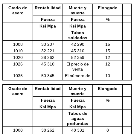
Grado de
Rentabilidad
Muerte y
Elongado
acero
muerte
4140
0.38 a 0.43
0.75 y uno.00
0.035
Fuerza
Fuerza
%
Ksi Mpa
Ksi Mpa
Tubos
soldados
1008
30 207
42 290
15
1010
32 221
45 310
15
1020
38 262
52 359
12
1026
45 310
El precio de
12
venta
1035
50 345
El número de
10
personas
afectadas
Grado de
Rentabilidad
Muerte y
Elongado
4130
55 379
72 496
10
acero
muerte
4140
70 485
90 621
10
Fuerza
Fuerza
%
Ksi Mpa
Ksi Mpa
Tubos de
aguas
profundas
1008
38 262
48 331
8